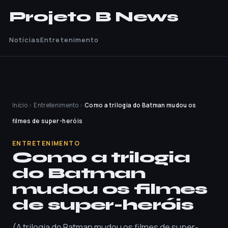
Projeto B News
Notícias
Entretenimento
Início
›
Entretenimento
›
Como a trilogia do Batman mudou os
filmes de super-heróis
ENTRETENIMENTO
Como a trilogia
do Batman
mudou os filmes
de super-heróis
(A trilogia do Batman mudou os filmes de super-