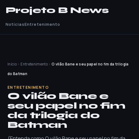
Projeto B News
Notícias
Entretenimento
Início
›
Entretenimento
›
O vilão Bane e seu papel no fim da trilogia
do Batman
ENTRETENIMENTO
O vilão Bane e
seu papel no fim
da trilogia do
Batman
(Entenda como O vilão Bane e seu papel no fim da