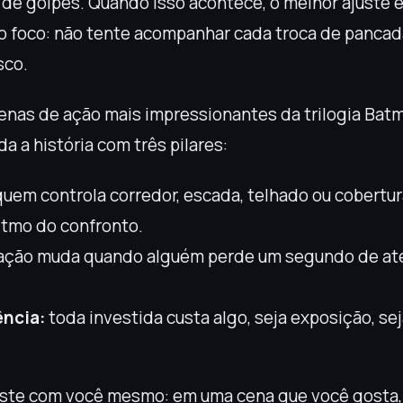
e golpes. Quando isso acontece, o melhor ajuste é
 o foco: não tente acompanhar cada troca de panca
sco.
enas de ação mais impressionantes da trilogia Batm
da a história com três pilares:
uem controla corredor, escada, telhado ou cobertu
ritmo do confronto.
ação muda quando alguém perde um segundo de at
ncia:
toda investida custa algo, seja exposição, se
este com você mesmo: em uma cena que você gosta,