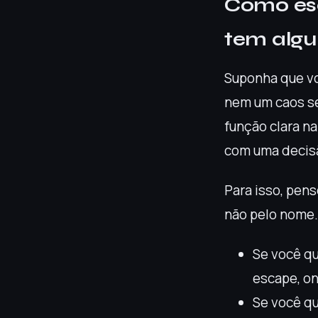
Como esc
tem algu
Suponha que vo
nem um caos se
função clara na
com uma decisã
Para isso, pen
não pelo nome.
Se você qu
escape, on
Se você qu