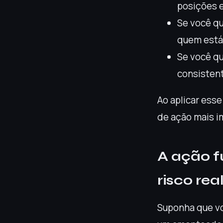
posições e
Se você qu
quem está 
Se você qu
consistent
Ao aplicar esse
de ação mais i
A ação f
risco rea
Suponha que vo