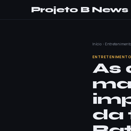
Projeto B News
Início
›
Entreteniment
ENTRETENIMENT
As 
ma
imp
da 
Ba