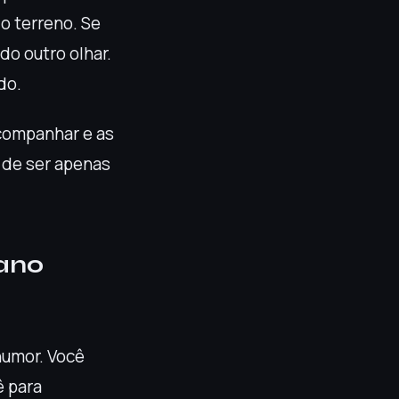
o terreno. Se
do outro olhar.
do.
acompanhar e as
 de ser apenas
lano
humor. Você
ê para