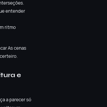
interseções.
gue entender
om ritmo
scar As cenas
certeiro.
tura e
ça a parecer só