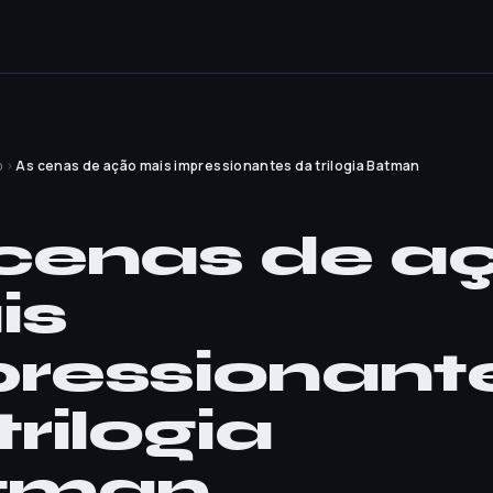
o
›
As cenas de ação mais impressionantes da trilogia Batman
O
cenas de a
is
ressionant
trilogia
tman