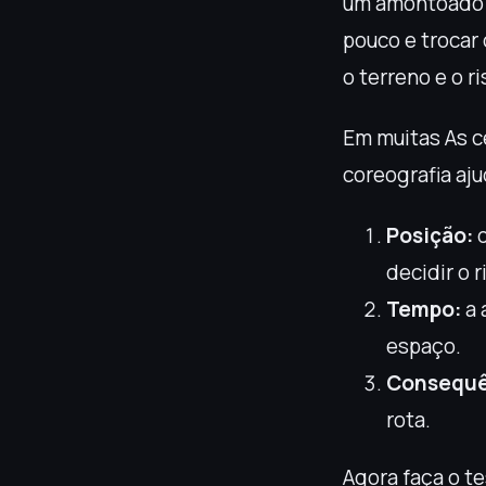
um amontoado d
pouco e trocar
o terreno e o ri
Em muitas As c
coreografia aju
Posição:
q
decidir o 
Tempo:
a 
espaço.
Consequê
rota.
Agora faça o t