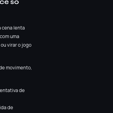
cê só
 cena lenta
a com uma
ou virar o jogo
o de movimento,
entativa de
ida de