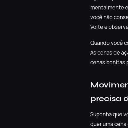
mentalmente e 
você não conse
Volte e observ
Quando você com
As cenas de aç
cenas bonitas 
Moviment
precisa d
Suponha que vo
quer uma cena 