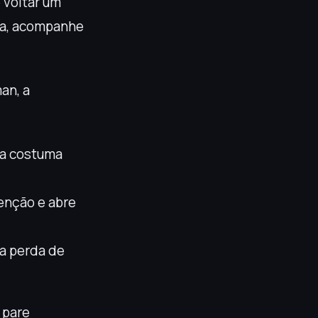
 voltar um
da, acompanhe
an, a
ra costuma
enção e abre
ja perda de
 pare