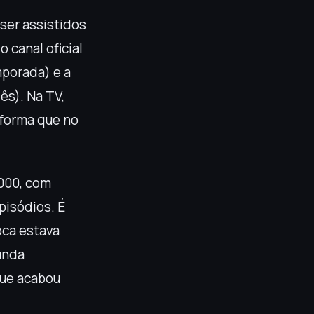
ser assistidos
 canal oficial
mporada) e a
ês). Na TV,
forma que no
2000, com
pisódios. É
oca estava
unda
que acabou