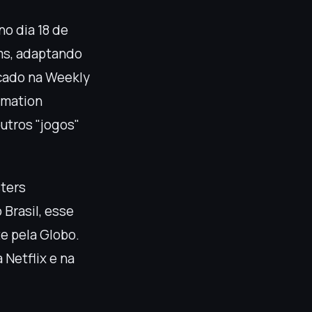
no dia 18 de
ems, adaptando
icado na Weekly
imation
utros "jogos"
sters
Brasil, esse
e pela Globo.
 Netflix e na