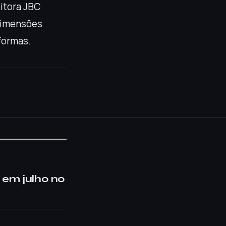
ditora JBC
Dimensões
formas.
 em julho no