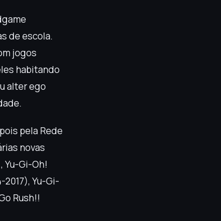
rdgame
s de escola.
com jogos
eles habitando
u alter ego
dade.
epois pela Rede
árias novas
, Yu-Gi-Oh!
4-2017), Yu-Gi-
 Go Rush!!