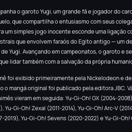
mpanha o garoto Yugi, um grande fã e jogador do ca
elo, que compartilha o entusiasmo com seus colega
ra um simples jogo inocente esconde uma ligação 
strais que envolvem faraós do Egito antigo — um d
o de Yugi. Avançando em campeonatos, o garoto e se
ue lidar também com a salvação da própria humani
nimê foi exibido primeiramente pela Nickelodeon e d
 o mangá original foi publicado pela editora JBC. V
imês vieram em seguida: Yu-Gi-Oh! GX (2004-2008)
), Yu-Gi-Oh! Zexal (2011-2014), Yu-Gi-Oh! Arc-V (201
17-2019), Yu-Gi-Oh! Sevens (2020-2022) e Yu-Gi-Oh!