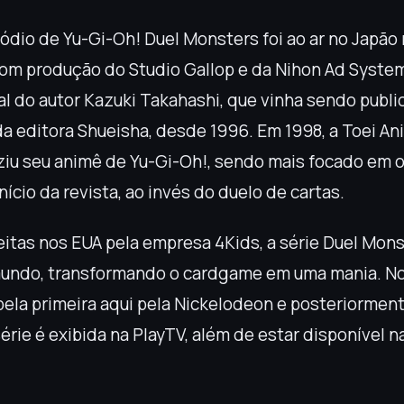
ódio de Yu-Gi-Oh! Duel Monsters foi ao ar no Japão 
 com produção do Studio Gallop e da Nihon Ad Syst
al do autor Kazuki Takahashi, que vinha sendo publ
a editora Shueisha, desde 1996. Em 1998, a Toei An
u seu animê de Yu-Gi-Oh!, sendo mais focado em o
ício da revista, ao invés do duelo de cartas.
itas nos EUA pela empresa 4Kids, a série Duel Mon
undo, transformando o cardgame em uma mania. No 
ela primeira aqui pela Nickelodeon e posteriorment
érie é exibida na PlayTV, além de estar disponível na