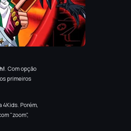
h!
. Com opção
os primeiros
a 4Kids. Porém,
com "zoom",