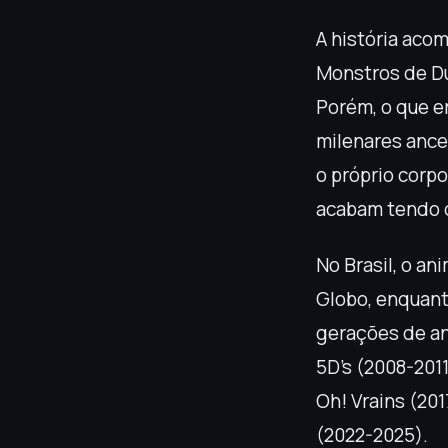
A história aco
Monstros de Du
Porém, o que e
milenares ance
o próprio corp
acabam tendo q
No Brasil, o a
Globo, enquanto
gerações de an
5D’s (2008-2011
Oh! Vrains (20
(2022-2025).