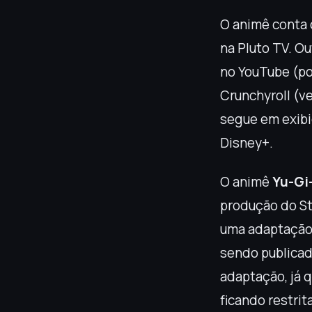
O animê conta 
na Pluto TV. Ou
no YouTube (po
Crunchyroll (v
segue em exib
Disney+.
O animê
Yu-Gi
produção do St
uma adaptação
sendo publicad
adaptação, já 
ficando restrit