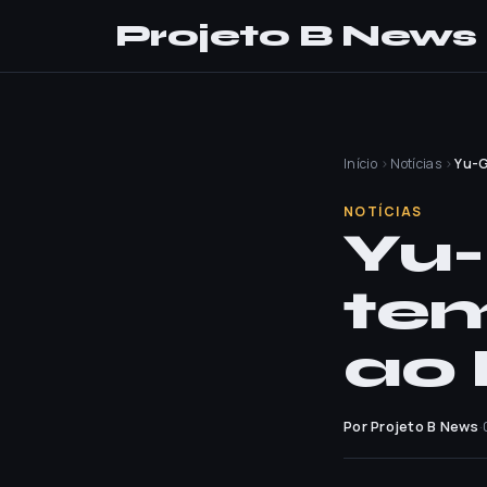
Projeto B News
Início
›
Notícias
›
Yu-G
NOTÍCIAS
Yu-
te
ao 
Por Projeto B News
·