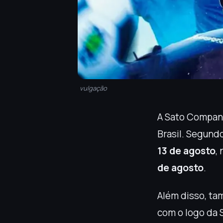
vulgação
A Sato Company
Brasil. Segundo
13 de agosto
,
de agosto
.
Além disso, ta
com o logo da 