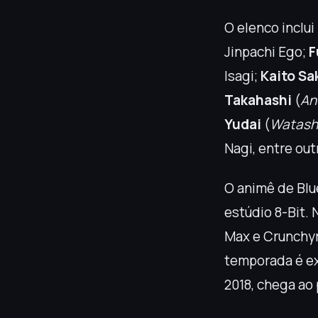
O elenco incl
Jinpachi Ego;
F
Isagi;
Kaito Sa
Takahashi
(
An
Yudai
(
Watash
Nagi, entre out
O animê de Blu
estúdio 8-Bit. 
Max e Crunchyr
temporada é ex
2018, chega ao 