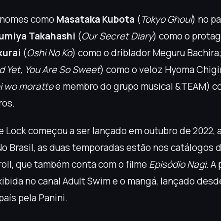
ui nomes como
Masataka Kubota
(
Tokyo Ghoul
) no p
umiya Takahashi
(
Our Secret Diary
) como o protag
kurai
(
Oshi No Ko
) como o driblador Meguru Bachira
d Yet, You Are So Sweet
) como o veloz Hyoma Chigir
i wo moratte
e membro do grupo musical &TEAM) co
ros.
e Lock começou a ser lançado em outubro de 2022, 
No Brasil, as duas temporadas estão nos catálogos d
oll, que também conta com o filme
Episódio Nagi
. A
ibida no canal Adult Swim e o mangá, lançado desd
país pela Panini.