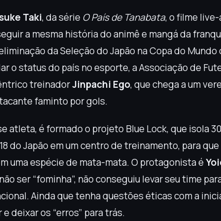
suke Taki
, da série
O País de Tanabata
, o filme live
eguir a mesma história do animê e mangá da franqui
 eliminação da Seleção do Japão na Copa do Mundo 
ar o status do país no esporte, a Associação de Fut
êntrico treinador
Jinpachi Ego
, que chega a um vere
tacante faminto por gols.
e atleta, é formado o projeto Blue Lock, que isola 3
18 do Japão em um centro de treinamento, para que 
em uma espécie de mata-mata. O protagonista é
Yoi
 não ser “fominha”, não conseguiu levar seu time para
ional. Ainda que tenha questões éticas com a inicia
 e deixar os “erros” para trás.