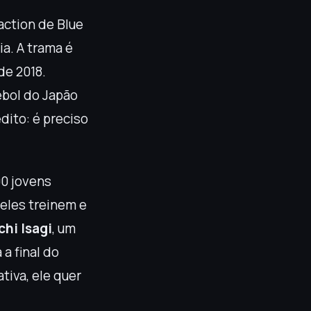
-action de Blue
a. A trama é
de 2018.
ebol do Japão
dito: é preciso
00 jovens
eles treinem e
chi Isagi
, um
 a final do
tiva, ele quer