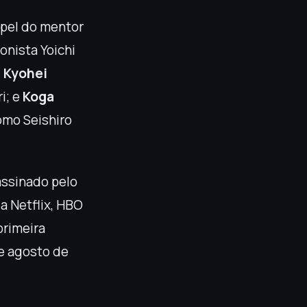
apel do mentor
onista Yoichi
;
Kyohei
i; e
Koga
mo Seishiro
assinado pelo
a Netflix, HBO
 primeira
e agosto de