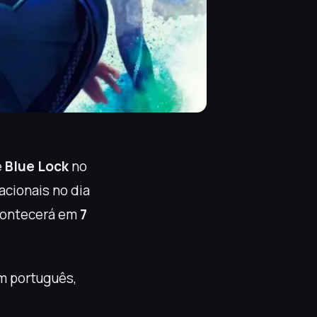
e
Blue Lock
no
acionais no dia
acontecerá em
7
m português,