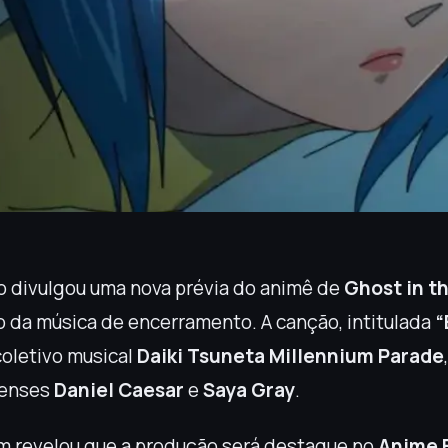
 divulgou uma nova prévia do animê de
Ghost in th
ho da música de encerramento. A canção, intitulada
“
coletivo musical
Daiki Tsuneta Millennium Parade
denses
Daniel Caesar
e
Saya Gray
.
m revelou que a produção será destaque no
Anime 