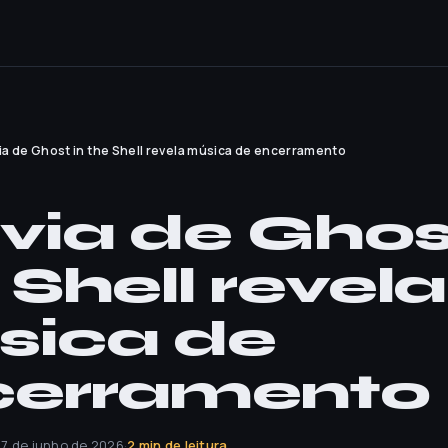
ia de Ghost in the Shell revela música de encerramento
via de Ghos
 Shell revela
sica de
cerramento
17 de junho de 2026
·
2 min de leitura