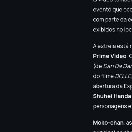
evento que oc
com parte da e
exibidos no loc
A estreia está
Prime Video
. 
(de
Dan Da Da
do filme
BELLE
abertura da Ex
Shuhei Handa
personagens e 
Moko-chan
, a