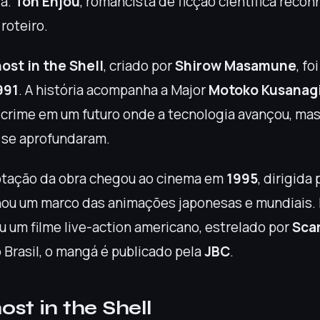
ra.
Toh Enjou
, romancista de ficção científica reco
 roteiro.
ost in the Shell
, criado por
Shirow Masamune
, fo
991
. A história acompanha a Major
Motoko Kusanag
crime em um futuro onde a tecnologia avançou, mas
 se aprofundaram.
ptação da obra chegou ao cinema em
1995
, dirigida
rnou um marco das animações japonesas e mundiais
u um filme live-action americano, estrelado por
Scar
o Brasil, o mangá é publicado pela
JBC
.
st in the Shell