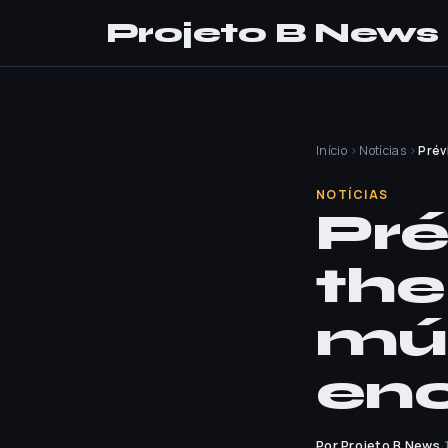
Projeto B News
Início
›
Notícias
›
Prév
NOTÍCIAS
Pré
the
mú
en
Por Projeto B News
·