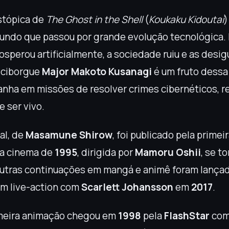
stópica de
The Ghost in the Shell
(
Koukaku Kidoutai
)
undo que passou por grande evolução tecnológica.
sperou artificialmente, a sociedade ruiu e as desi
 ciborgue
Major Makoto Kusanagi
é um fruto dessa 
nha em missões de resolver crimes cibernéticos, r
 ser vivo.
al, de
Masamune Shirow
, foi publicado pela prime
ra cinema de
1995
, dirigida por
Mamoru Oshii
, se t
utras continuações em mangá e animê foram lançad
m live-action com
Scarlett Johansson
em
2017
.
rimeira animação chegou em
1998
pela
FlashStar
com 