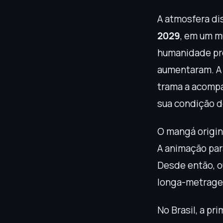
A atmosfera di
2029
, em um m
humanidade pro
aumentaram. A
trama a acompa
sua condição de
O mangá origin
A animação pa
Desde então, o
longa-metrage
No Brasil, a p