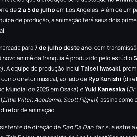
orre de
2 a 5 de julho
em Los Angeles. Além de um pa
quipe de produção, a animação terá seus dois prime
al.
 marcada para
7 de julho deste ano
, com transmissã
O novo animê da franquia é produzido pelo estúdio
S
n
). A equipe de produção inclui
Taisei Iwasaki
, prem
, como diretor musical, ao lado de
Ryo Konishi
(dire
po Mundial de 2025 em Osaka) e
Yuki Kanesaka
(
Dr
(
Little Witch Academia
,
Scott Pilgrim
) assina como 
diretor de animação.
ssistente de direção de
Dan Da Dan
, faz sua estrei