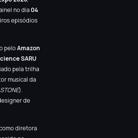
inel no dia
04
iros episódios
o pelo
Amazon
cience SARU
iado pela trilha
tor musical da
. STONE
).
designer de
a como diretora