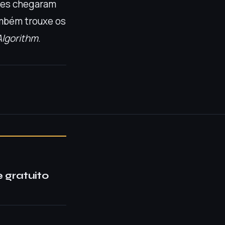
ntes chegaram
bém trouxe os
Algorithm
.
 gratuito