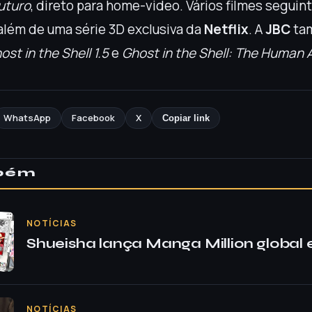
uturo
, direto para home-video. Vários filmes segui
 além de uma série 3D exclusiva da
Netflix
. A
JBC
tam
st in the Shell 1.5
e
Ghost in the Shell: The Human 
WhatsApp
Facebook
X
Copiar link
mbém
NOTÍCIAS
Shueisha lança Manga Million global e
NOTÍCIAS