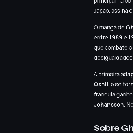
principal na ob
Japão, assina o
O mangá de
Gh
entre
1989
e
1
que combate o 
desigualdades
A primeira ada
Oshii
, e se to
franquia ganho
Johansson
. N
Sobre Gho