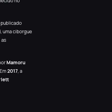
nhecido no
i publicado
i
, uma ciborgue
 as
 por
Mamoru
. Em
2017
, a
lett