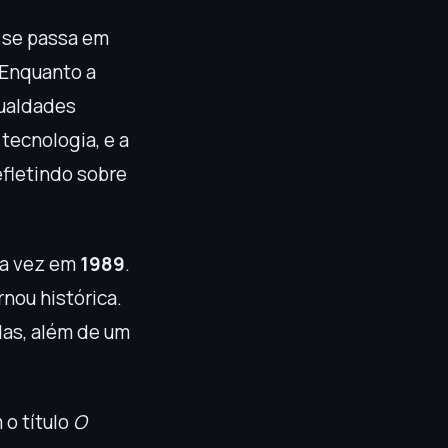
 se passa em
 Enquanto a
gualdades
tecnologia, e a
efletindo sobre
ira vez em
1989
.
ornou histórica.
as, além de um
o título
O