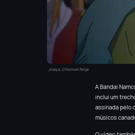
Jiraiya, O Incrível Ninja
A Bandai Namco
inclui um trec
assinada pelo 
músicos cana
O vídeo també