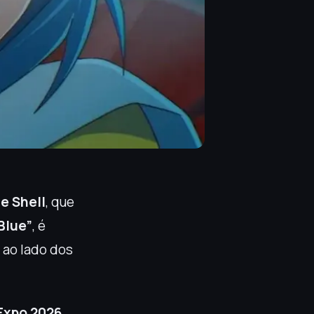
e Shell
, que
Blue”
, é
, ao lado dos
Expo 2026
,