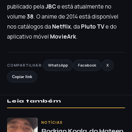
publicado pela
JBC
e está atualmente no
volume
38
. O anime de 2014 está disponível
nos catálogos da
Netflix
, da
Pluto TV
e do
aplicativo móvel
MovieArk
.
WhatsApp
Facebook
X
COMPARTILHAR:
Copiar link
Leia também
NOTÍCIAS
Rodrigo Koala, do Hateen,