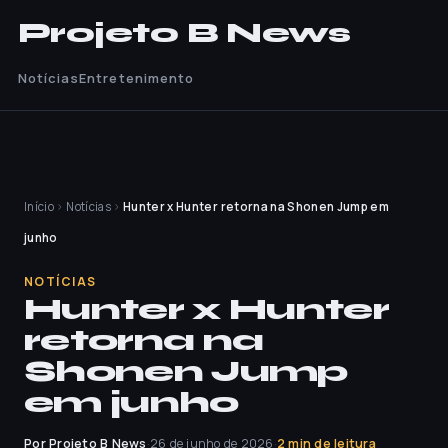
Projeto B News
Notícias
Entretenimento
Início
›
Notícias
›
Hunter x Hunter retorna na Shonen Jump em
junho
NOTÍCIAS
Hunter x Hunter
retorna na
Shonen Jump
em junho
Por Projeto B News
·
26 de junho de 2026
·
2 min de leitura