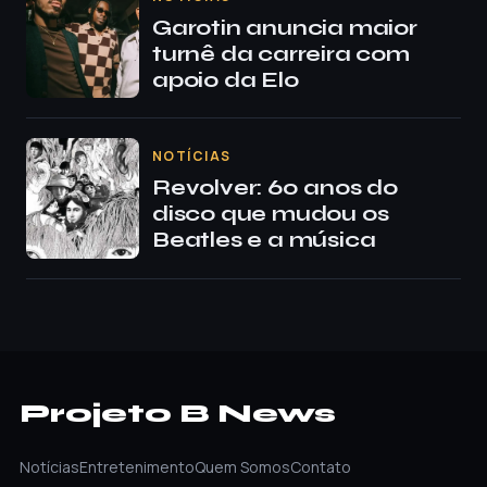
Garotin anuncia maior
turnê da carreira com
apoio da Elo
NOTÍCIAS
Revolver: 60 anos do
disco que mudou os
Beatles e a música
Projeto B News
Notícias
Entretenimento
Quem Somos
Contato