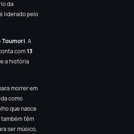
rio da
é liderado pelo
o Toumori
. A
á conta com
13
 a história
para morrer em
cida como
alho que nasce
e também têm
ra ser músico,