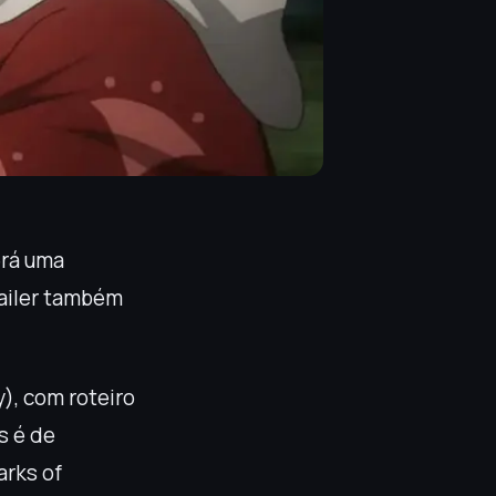
rá uma
railer também
), com roteiro
s é de
arks of