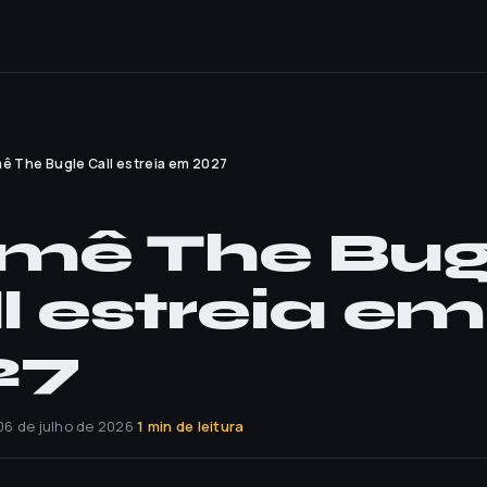
ê The Bugle Call estreia em 2027
mê The Bug
l estreia em
27
06 de julho de 2026
·
1 min de leitura