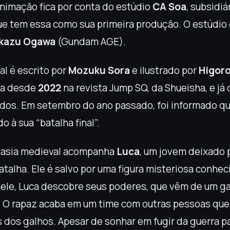
nimação fica por conta do estúdio
CA Soa
, subsidiá
e tem essa como sua primeira produção. O estúdio 
kazu Ogawa
(Gundam AGE).
al é escrito por
Mozuku Sora
e ilustrado por
Higor
da desde
2022
na revista Jump SQ, da Shueisha, e j
dos. Em setembro do ano passado, foi informado que
 à sua “batalha final”.
ntasia medieval acompanha
Luca
, um jovem deixado 
talha. Ele é salvo por uma figura misteriosa conhe
 ele, Luca descobre seus poderes, que vêm de um g
. O rapaz acaba em um time com outras pessoas qu
 dos galhos. Apesar de sonhar em fugir da guerra pa