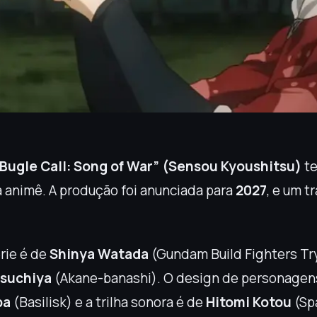
Bugle Call: Song of War” (Sensou Kyoushitsu)
te
 animê. A produção foi anunciada para
2027
, e um t
rie é de
Shinya Watada
(Gundam Build Fighters Try
Tsuchiya
(Akane-banashi). O design de personagen
ba
(Basilisk) e a trilha sonora é de
Hitomi Kotou
(Sp