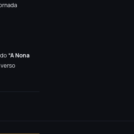
jornada
lado
“A Nona
iverso