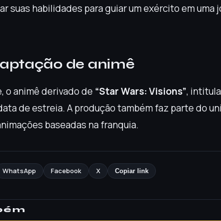
sar suas habilidades para guiar um exército em uma 
daptação de animê
e, o animê derivado de
“Star Wars: Visions”
, intitu
data de estreia. A produção também faz parte do un
nimações baseadas na franquia.
WhatsApp
Facebook
X
Copiar link
mbém