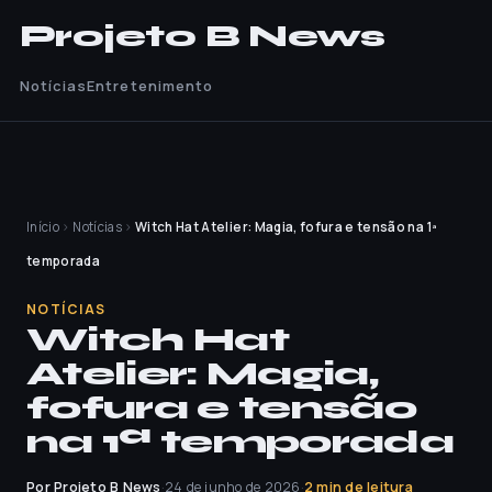
Projeto B News
Notícias
Entretenimento
Início
›
Notícias
›
Witch Hat Atelier: Magia, fofura e tensão na 1ª
temporada
NOTÍCIAS
Witch Hat
Atelier: Magia,
fofura e tensão
na 1ª temporada
Por Projeto B News
·
24 de junho de 2026
·
2 min de leitura