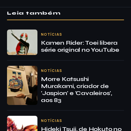
Leia também
NOTÍCIAS
Kamen Rider: Toei libera
série original no YouTube
NOTÍCIAS
Morre Katsushi
Murakami, criador de
'Jaspion' e 'Cavaleiros',
aos 83
NOTÍCIAS
Hideki Tsuji, de Hokuto no