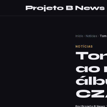
Projeto B News
Início
›
Notícias
›
Tom 
NOTÍCIAS
Tom
ao 
ál
CZ
Por Projeto B News
·