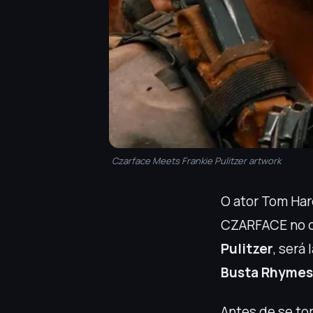
Czarface Meets Frankie Pulitzer artwork
O ator Tom Har
CZARFACE no 
Pulitzer
, será
Busta Rhymes
Antes de se t