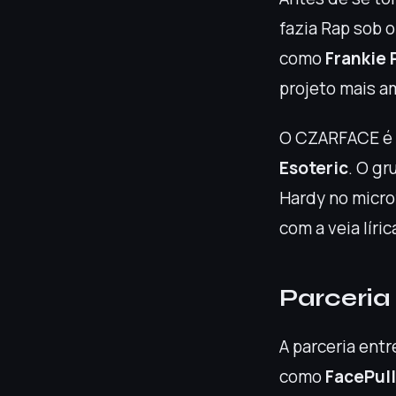
fazia Rap sob 
como
Frankie 
projeto mais a
O CZARFACE é 
Esoteric
. O gr
Hardy no micro
com a veia líric
Parceria
A parceria en
como
FacePull