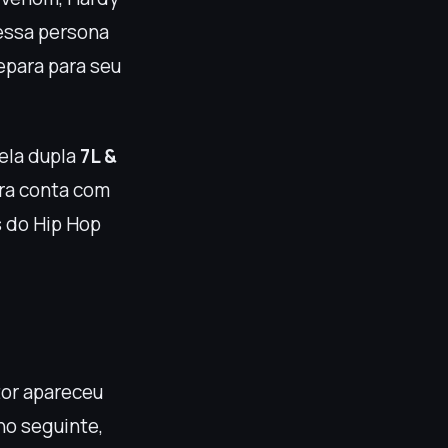
 essa persona
epara para seu
pela dupla
7L &
ora conta com
 do Hip Hop
tor apareceu
no seguinte,