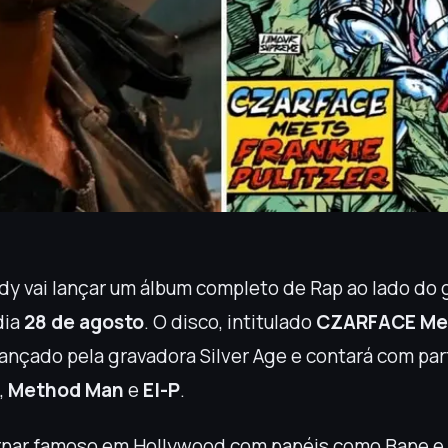
dy vai lançar um álbum completo de Rap ao lado do 
dia
28 de agosto
. O disco, intitulado
CZARFACE Mee
 lançado pela gravadora Silver Age e contará com pa
,
Method Man
e
El-P
.
ornar famoso em Hollywood com papéis como Bane e