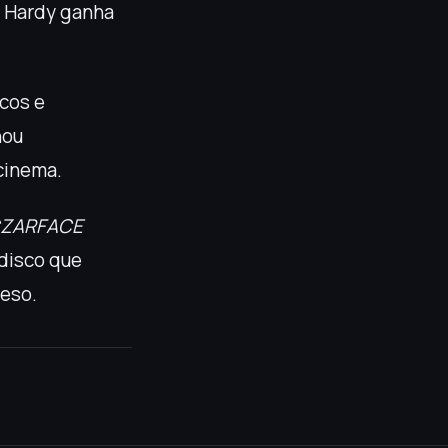
, Hardy ganha
icos e
nou
cinema.
ZARFACE
disco que
peso.