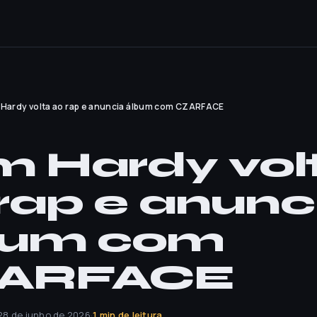
Hardy volta ao rap e anuncia álbum com CZARFACE
 Hardy vol
rap e anunc
bum com
ARFACE
28 de junho de 2026
·
1 min de leitura