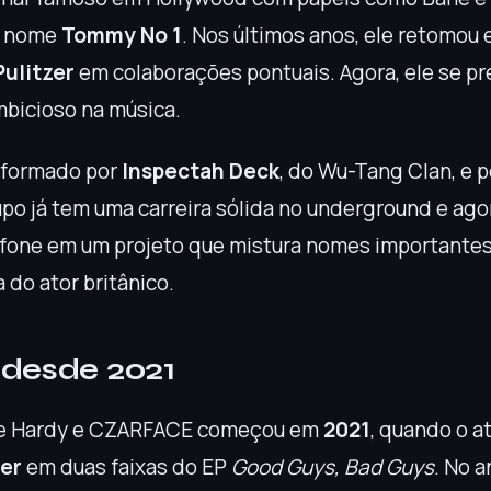
o nome
Tommy No 1
. Nos últimos anos, ele retomou
Pulitzer
em colaborações pontuais. Agora, ele se pr
mbicioso na música.
formado por
Inspectah Deck
, do Wu-Tang Clan, e 
upo já tem uma carreira sólida no underground e ag
fone em um projeto que mistura nomes importantes
a do ator britânico.
 desde 2021
tre Hardy e CZARFACE começou em
2021
, quando o a
er
em duas faixas do EP
Good Guys, Bad Guys
. No a