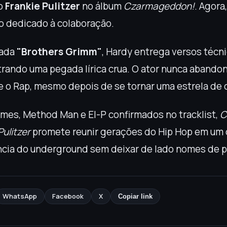
mo
Frankie Pulitzer
no álbum
Czarmageddon!
. Agora
ro dedicado à colaboração.
çada
"Brothers Grimm"
, Hardy entrega versos técn
trando uma pegada lírica crua. O ator nunca abando
o Rap, mesmo depois de se tornar uma estrela de 
es, Method Man e El-P confirmados no tracklist,
C
ulitzer
promete reunir gerações do Hip Hop em um 
ncia do underground sem deixar de lado nomes de 
WhatsApp
Facebook
X
Copiar link