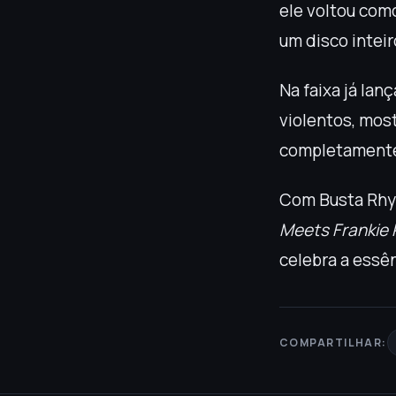
ele voltou co
um disco intei
Na faixa já lan
violentos, mos
completamente 
Com Busta Rhym
Meets Frankie P
celebra a essê
COMPARTILHAR: