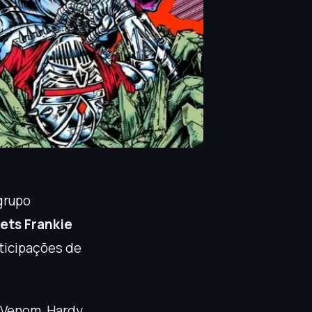
grupo
ts Frankie
rticipações de
 Venom, Hardy