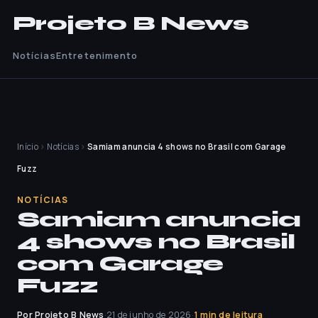
Projeto B News
Notícias
Entretenimento
Início
›
Notícias
›
Samiam anuncia 4 shows no Brasil com Garage
Fuzz
NOTÍCIAS
Samiam anuncia
4 shows no Brasil
com Garage
Fuzz
Por Projeto B News
·
21 de junho de 2026
·
1 min de leitura