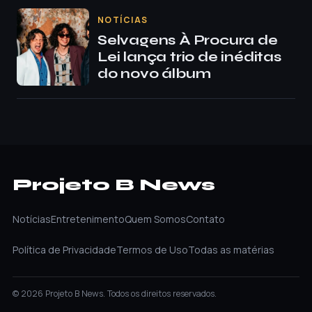
NOTÍCIAS
Selvagens À Procura de
Lei lança trio de inéditas
do novo álbum
Projeto B News
Notícias
Entretenimento
Quem Somos
Contato
Política de Privacidade
Termos de Uso
Todas as matérias
© 2026 Projeto B News. Todos os direitos reservados.