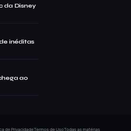
oc da Disney
de inéditas
 chega ao
ica de Privacidade
Termos de Uso
Todas as matérias