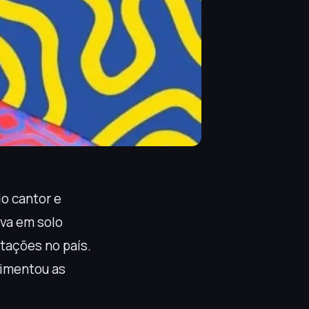
o cantor e
ava em solo
tações no país.
vimentou as