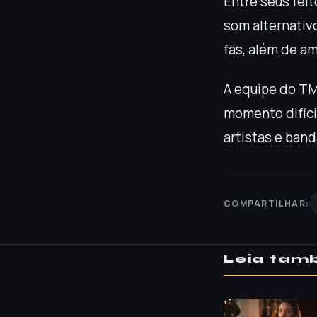
Entre seus feit
som alternativ
fãs, além de a
A equipe do TM
momento difícil
artistas e band
COMPARTILHAR:
Leia ta