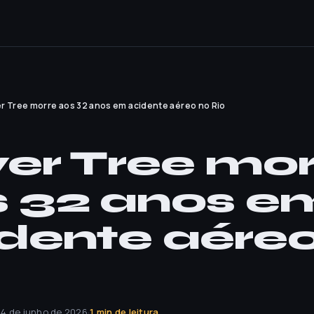
er Tree morre aos 32 anos em acidente aéreo no Rio
ver Tree mo
 32 anos e
dente aére
14 de junho de 2026
·
1 min de leitura