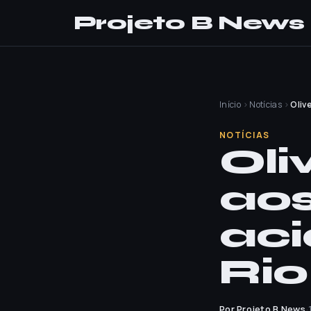
Projeto B News
Início
›
Notícias
›
Oliv
NOTÍCIAS
Oli
aos
aci
Rio
Por Projeto B News
·