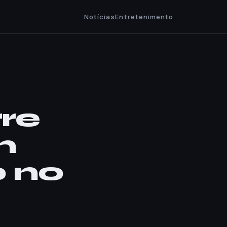
Notícias
Entretenimento
rre
m
o no