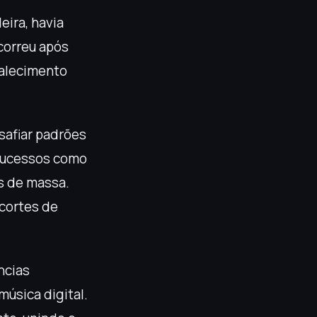
eira, havia
ocorreu após
falecimento
esafiar padrões
 sucessos como
s de massa.
 cortes de
ncias
música digital.