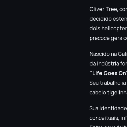
Oliver Tree, co
decidido estend
dois helicópter
precoce gera c
Nascido na Cali
da indústria f
"Life Goes On
Seu trabalho i
cabelo tigelinh
Sua identidade
conceituais, in