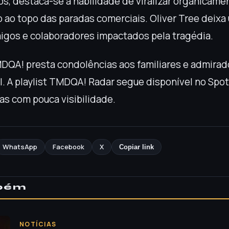
os, destaca-se a habilidade de viralizar organicame
o ao topo das paradas comerciais. Oliver Tree deixa
migos e colaboradores impactados pela tragédia.
DQA! presta condolências aos familiares e admirad
. A playlist TMDQA! Radar segue disponível no Spoti
as com pouca visibilidade.
WhatsApp
Facebook
X
Copiar link
mbém
NOTÍCIAS