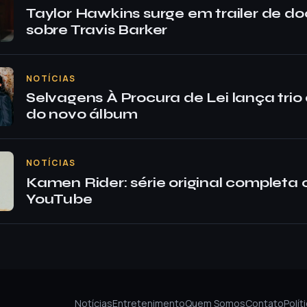
Taylor Hawkins surge em trailer de d
sobre Travis Barker
NOTÍCIAS
Selvagens À Procura de Lei lança trio 
do novo álbum
NOTÍCIAS
Kamen Rider: série original completa
YouTube
Notícias
Entretenimento
Quem Somos
Contato
Polít