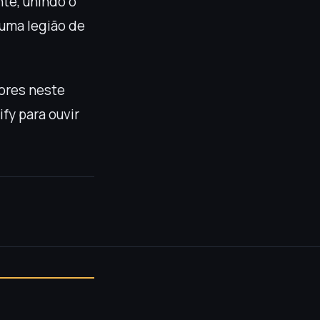
nte, unindo o
 uma legião de
ores neste
fy para ouvir