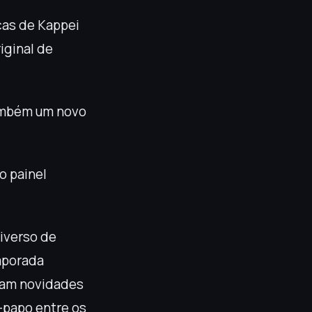
ças de Kappei
iginal de
também um novo
o painel
niverso de
mporada
ram novidades
-papo entre os