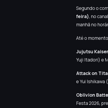
Segundo o comun
feira)
, no cana
manhã no horári
Até o momento 
Jujutsu Kaise
Yuji Itadori) e
Attack on Tit
e Yui Ishikawa 
Oblivion Batt
Festa 2026, pr