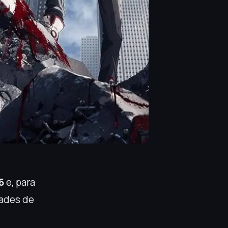
6
e, para
dades de