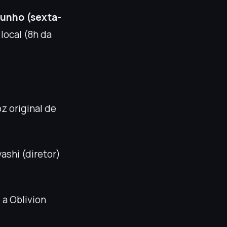
junho (sexta-
 local (8h da
z original de
ashi (diretor)
a Oblivion