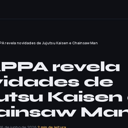
A revela novidades de Jujutsu Kaisen e Chainsaw Man
PPA revela
idades de
utsu Kaisen
ainsaw Ma
06 de junho de 2026
·
2 min de leitura