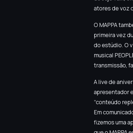
atores de voz 
O MAPPA também
primeira vez du
do estúdio. O 
musical PEOPLE
transmissão, f
A live de aniv
apresentador 
“conteúdo repl
Em comunicado,
fizemos uma ap
que o MAPPA es