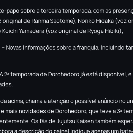
te-papo sobre a terceira temporada, com as presen
 original de Ranma Saotome), Noriko Hidaka (voz or
 Koichi Yamadera (voz original de Ryoga Hibiki);
n
– Novas informações sobre a franquia, incluindo 
A 2ª temporada de Dorohedoro já está disponível, e 
ades.
gada acima, chama a atenção o possível anúncio no u
e mais novidades de Dorohedoro, que teve a 3ª te
centemente. Os fãs de Jujutsu Kaisen também espe
embora a descrição do painel indique apenas um bate