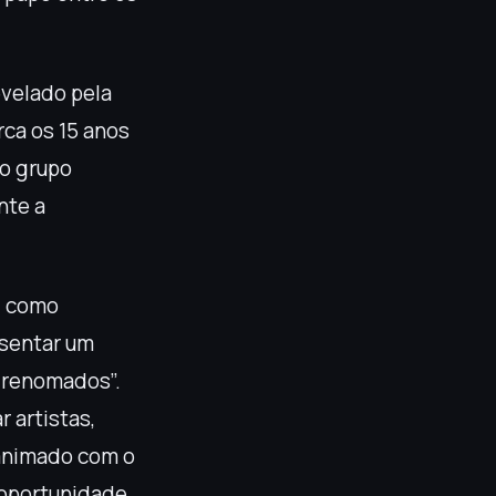
velado pela
rca os 15 anos
lo grupo
nte a
a
como
sentar um
 renomados”.
 artistas,
 animado com o
 oportunidade