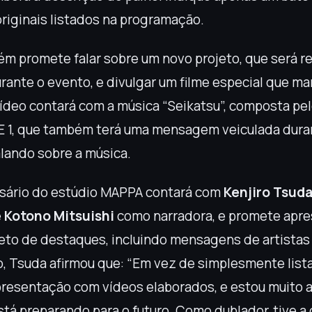
originais listados na programação.
 promete falar sobre um novo projeto, que será re
rante o evento, e divulgar um filme especial que ma
vídeo contará com a música “Seikatsu”, composta pe
 1, que também terá uma mensagem veiculada dura
alando sobre a música.
ersário do estúdio MAPPA contará com
Kenjiro Tsud
e
Kotono Mitsuishi
como narradora, e promete apre
eto de destaques, incluindo mensagens de artistas
 Tsuda afirmou que: “Em vez de simplesmente listar
resentação com vídeos elaborados, e estou muito
tá preparando para o futuro. Como dublador, tive a