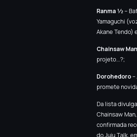
Ranma ½
– Ba
Yamaguchi (voz
Akane Tendo) e
Chainsaw Ma
projeto…?;
Dorohedoro
– 
promete novid
Da lista divul
Chainsaw Man, 
confirmada re
do Juju Talk, 