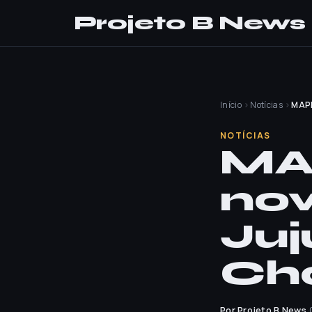
Projeto B News
Início
›
Notícias
›
MAPP
NOTÍCIAS
MA
nov
Juj
Ch
Por Projeto B News
·