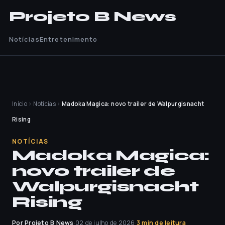
Projeto B News
Notícias
Entretenimento
Início
›
Notícias
›
Madoka Magica: novo trailer de Walpurgisnacht
Rising
NOTÍCIAS
Madoka Magica:
novo trailer de
Walpurgisnacht
Rising
Por Projeto B News
·
02 de julho de 2026
·
3 min de leitura