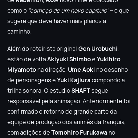
de
Rebellion
, esse novo filme é colocado
como o
"começo de um novo capítulo"
– o que
sugere que deve haver mais planos a
caminho.
Além do roteirista original
Gen Urobuchi
,
estão de volta
Akiyuki Shimbo
e
Yukihiro
Miyamoto
na direção,
Ume Aoki
no desenho
de personagens e
Yuki Kajiura
compondo a
trilha sonora. O estúdio
SHAFT
segue
responsável pela animação. Anteriormente foi
confirmado o retorno de grande parte da
equipe de produção dos animês da franquia,
com adições de
Tomohiro Furukawa
no