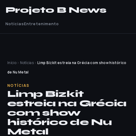
Projeto B News
Notícias
Entretenimento
Início
›
Notícias
›
Limp Bizkit estreia na Grécia com show histórico
de Nu Metal
NOTÍCIAS
Limp Bizkit
estreia na Grécia
com show
histórico de Nu
Metal