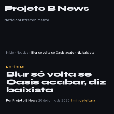
Projeto B News
Notícias
Entretenimento
Início
›
Notícias
›
Blur só volta se Oasis acabar, diz baixista
NOTÍCIAS
Blur só volta se
Oasis acabar, diz
baixista
Por Projeto B News
·
26 de junho de 2026
·
1 min de leitura