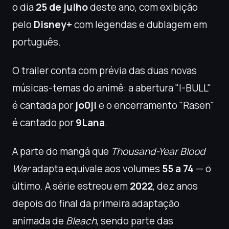
o dia
25 de julho
deste ano, com exibição
pelo
Disney+
com legendas e dublagem em
português.
O trailer conta com prévia das duas novas
músicas-temas do animê: a abertura "I-BULL"
é cantada por
jo0ji
e o encerramento "Rasen"
é cantado por
9Lana
.
A parte do mangá que
Thousand-Year Blood
War
adapta equivale aos volumes
55 a 74
— o
último. A série estreou em
2022
, dez anos
depois do final da primeira adaptação
animada de
Bleach
, sendo parte das