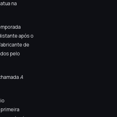
atua na
temporada
distante após o
 fabricante de
ados pelo
, chamada
A
io
 primeira