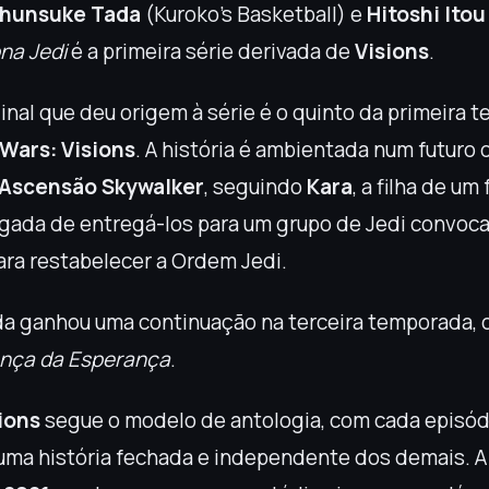
hunsuke Tada
(Kuroko’s Basketball) e
Hitoshi Itou
na Jedi
é a primeira série derivada de
Visions
.
inal que deu origem à série é o quinto da primeira 
 Wars: Visions
. A história é ambientada num futuro 
A Ascensão Skywalker
, seguindo
Kara
, a filha de um
gada de entregá-los para um grupo de Jedi convoc
ra restabelecer a Ordem Jedi.
da ganhou uma continuação na terceira temporada
ança da Esperança
.
ions
segue o modelo de antologia, com cada episód
ma história fechada e independente dos demais. A