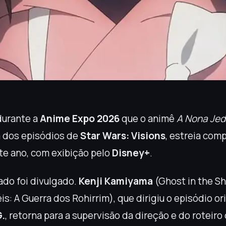
durante a
Anime Expo 2026
que o animê
A Nona Jed
 dos episódios de
Star Wars: Visions
, estreia com
e ano, com exibição pelo
Disney+
.
ado foi divulgado.
Kenji Kamiyama
(Ghost in the Sh
s: A Guerra dos Rohirrim), que dirigiu o episódio ori
G.
, retorna para a supervisão da direção e do roteiro