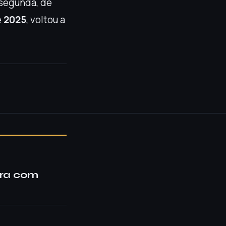
 segunda, de
e
2025
, voltou a
ira com