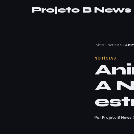
Projeto B News
Início
›
Notícias
›
Anim
NOTÍCIAS
Ani
A N
est
Por Projeto B News
·