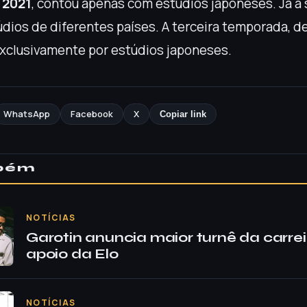
m
2021
, contou apenas com estúdios japoneses. Já a
túdios de diferentes países. A terceira temporada, d
exclusivamente por estúdios japoneses.
WhatsApp
Facebook
X
Copiar link
mbém
NOTÍCIAS
Garotin anuncia maior turnê da carre
apoio da Elo
NOTÍCIAS