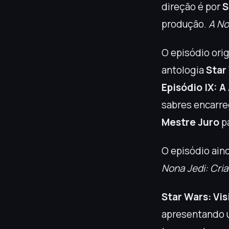
direção é por
S
produção.
A No
O episódio orig
antologia
Star
Episódio IX: 
sabres encarre
Mestre Juro
pa
O episódio ain
Nona Jedi: Cri
Star Wars: Vis
apresentando u