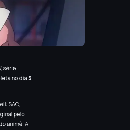
i
, série
pleta no dia
5
ell: SAC,
ginal pelo
 do animê. A