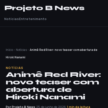
Projeto B News
Notícias
Entretenimento
Início
›
Notícias
›
Animê Red River: novo teaser com abertura de
Hiroki Nanami
NOTÍCIAS
Animê Red River:
novo teaser com
abertura de
Hiroki Nanami
Por Projeto B News
·
25 de junho de 2026
·
1 min de leitura