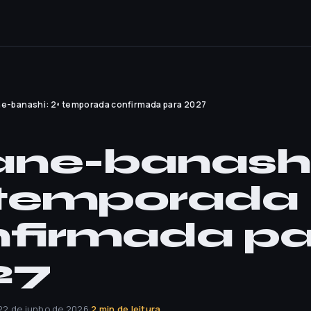
e-banashi: 2ª temporada confirmada para 2027
ne-banashi
 temporada
nfirmada pa
27
22 de junho de 2026
·
2 min de leitura