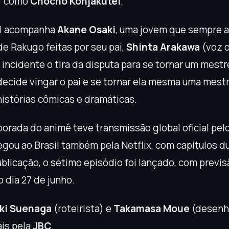
) como
Chocho Konjakutei
.
al acompanha
Akane Osaki
, uma jovem que sempre 
e Rakugo feitas por seu pai,
Shinta Arakawa
(voz o
incidente o tira da disputa para se tornar um mestr
decide vingar o pai e se tornar ela mesma uma mestr
histórias cômicas e dramáticas.
porada do animê teve transmissão global oficial pe
egou ao Brasil também pela Netflix, com capítulos d
licação, o sétimo episódio foi lançado, com previs
o dia 27 de junho.
ki Suenaga
(roteirista) e
Takamasa Moue
(desenhi
aís pela
JBC
.