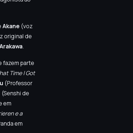
e
Akane
(voz
z original de
 Arakawa
.
e fazem parte
hat Time I Got
yu
(Professor
a
(Senshi de
e em
rieren e a
anda em