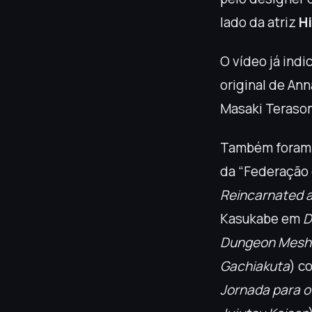
lado da atriz
H
O vídeo já indi
original de An
Masaki Terasom
Também foram c
da “Federação 
Reincarnated a
Kasukabe em
D
Dungeon Mesh
Gachiakuta
) c
Jornada para o