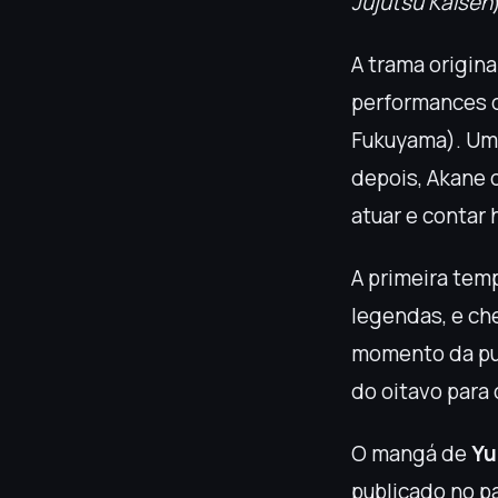
Jujutsu Kaisen
A trama origin
performances d
Fukuyama). Um 
depois, Akane 
atuar e contar 
A primeira tem
legendas, e ch
momento da pub
do oitavo para 
O mangá de
Yu
publicado no p