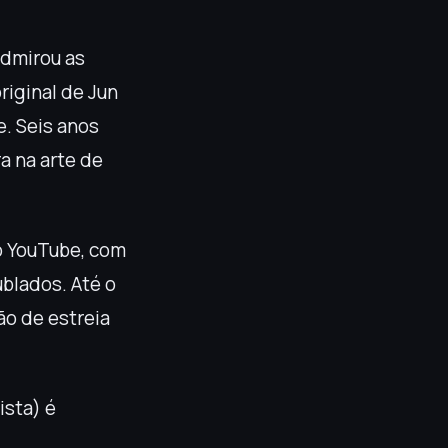
admirou as
riginal de Jun
e. Seis anos
a na arte de
lo YouTube, com
ublados. Até o
ão de estreia
sta) é