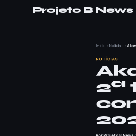
Projeto B News
Início
›
Notícias
›
Akan
NOTÍCIAS
Aka
2ª
co
20
Por Projeto B News
·