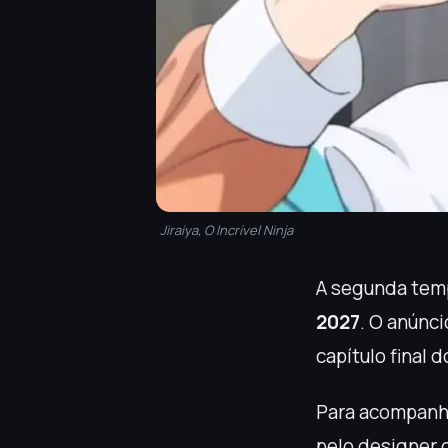
Jiraiya, O Incrível Ninja
A segunda tem
2027
. O anúnci
capítulo final 
Para acompanha
pelo designer