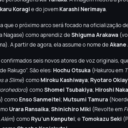
ikaru Koragi
e do jovem
Karashi Nerimaya
.
ca que o próximo arco será focado na oficialização d
na Nagase) como aprendiz de
Shiguma Arakawa
(vo
a). A partir de agora, ela assume o nome de
Akane
onfirmados seis novos atores de voz originais, qu
de Rakugo”. São eles:
Hochu Otsuka
(Hakurou em
T
s a Slime
) como
Miroku Kashiwaya
;
Ryotaro Okia
orohedoro
) como
Shomei Tsubakiya
;
Hiroshi Nak
i
) como
Enso Sanmeitei
;
Mutsumi Tamura
(Noerd
omo
Urara Ransaika
;
Shinichiro Miki
(Revolte em
F
 Além
) como
Ryu’un Kenputei
; e
Tomokazu Seki
(P