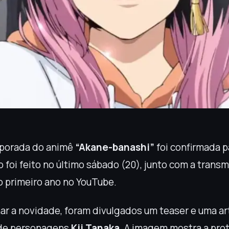
porada do animê
“Akane-banashi”
foi confirmada p
o foi feito no último sábado (20), junto com a trans
do primeiro ano no YouTube.
r a novidade, foram divulgados um teaser e uma ar
 de personagens
Kii Tanaka
. A imagem mostra a pro