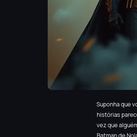
Suponha que vo
histórias pare
vez que alguém 
Batman de Nola