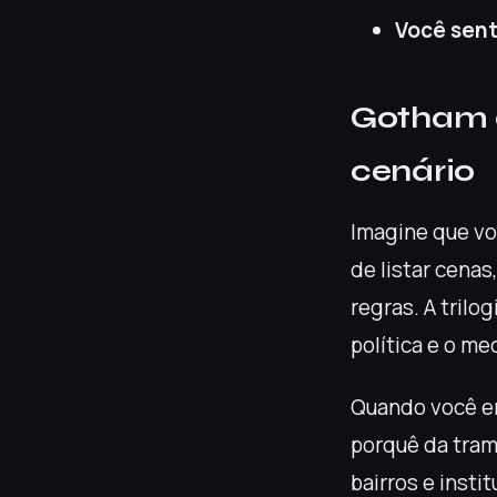
Você sent
Gotham 
cenário
Imagine que vo
de listar cena
regras. A trilo
política e o m
Quando você ent
porquê da tram
bairros e inst