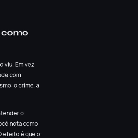
o como
o viu. Em vez
dade com
smo: o crime, a
ntender o
Você nota como
 efeito é que o