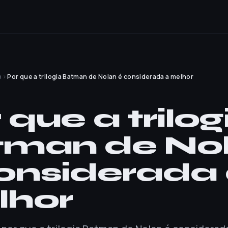
o
›
Por que a trilogia Batman de Nolan é considerada a melhor
O
 que a trilog
tman de No
onsiderada
lhor