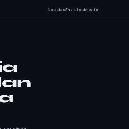
Notícias
Entretenimento
ia
lan
 a