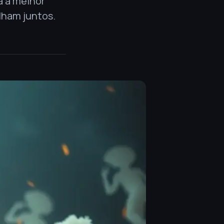
a a melhor
lham juntos.