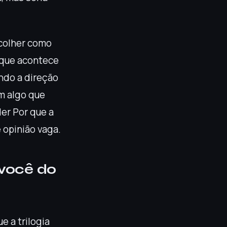
scolher como
o que acontece
ndo a direção
m algo que
der Por que a
 opinião vaga.
 você do
e a trilogia