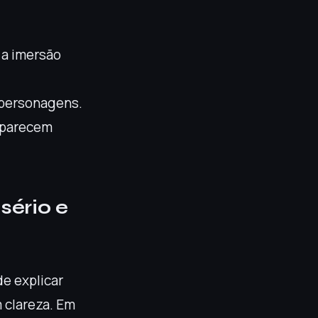
 a imersão
 personagens.
 parecem
sério e
e explicar
m clareza. Em