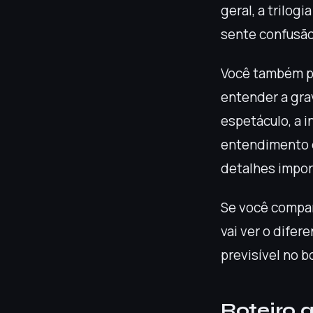
geral, a trilog
sente confusão
Você também pe
entender a gra
espetáculo, a 
entendimento d
detalhes impor
Se você compar
vai ver o difer
previsível no b
Roteiro 