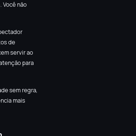
o. Você não
pectador
tos de
cem servir ao
 atenção para
ade sem regra,
ência mais
m