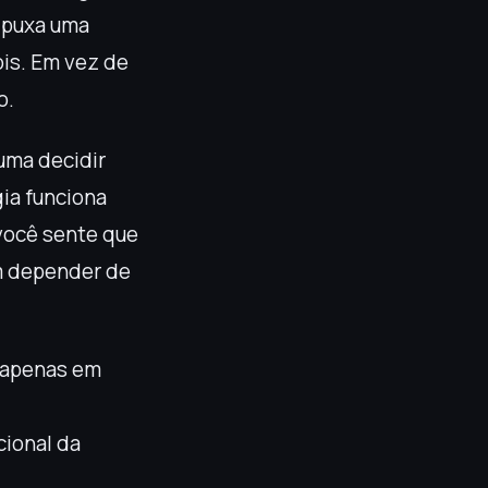
a puxa uma
is. Em vez de
o.
tuma decidir
ia funciona
 você sente que
em depender de
 apenas em
cional da