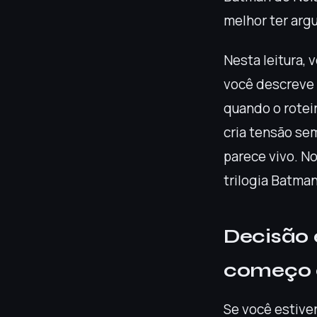
melhor ter arg
Nesta leitura, 
você descreve 
quando o rotei
cria tensão se
parece vivo. No
trilogia Batma
Decisão 
começo 
Se você estiver