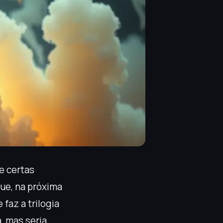
e certas
que, na próxima
faz a trilogia
, mas seria