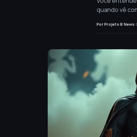
Você entende 
quando vê com
Por Projeto B News
·