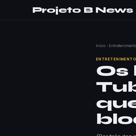
Projeto B News
Início
›
Entreteniment
ENTRETENIMENT
Os 
Tub
que
blo