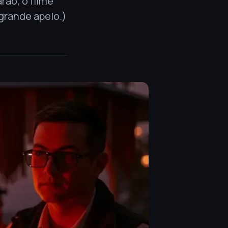
rão, o filme
grande apelo.)