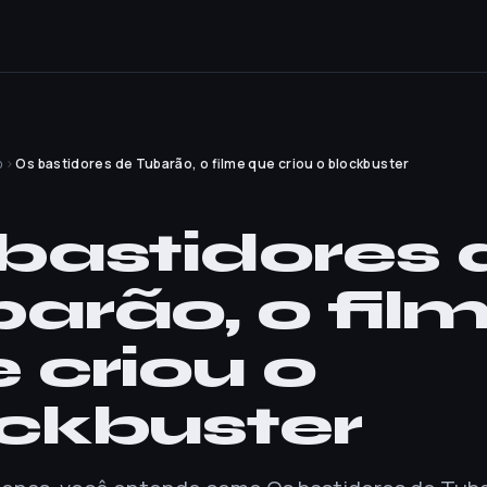
o
›
Os bastidores de Tubarão, o filme que criou o blockbuster
O
bastidores 
arão, o fil
 criou o
ckbuster