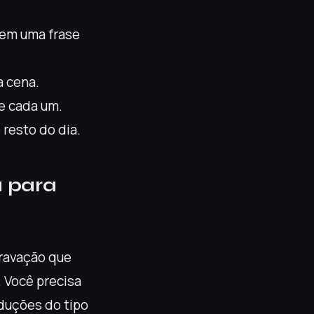
o em uma frase
a cena.
ve cada um.
resto do dia.
 para
gravação que
 Você precisa
oduções do tipo