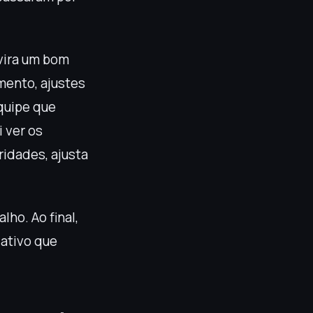
 vira um bom
mento, ajustes
quipe que
 ver os
ridades, ajusta
lho. Ao final,
iativo que