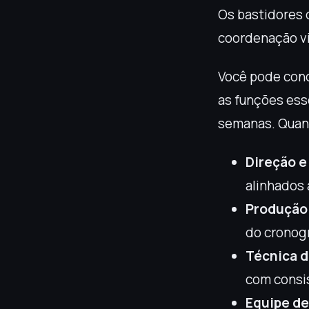
Os bastidores d
coordenação vir
Você pode cond
as funções ess
semanas. Quand
Direção e
alinhados 
Produção
do cronog
Técnica d
com consi
Equipe de