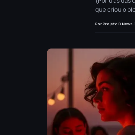
(Por trás das
que criou o b
Por Projeto B News
·