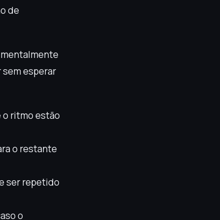
ho de
a mentalmente
r sem esperar
 o ritmo estão
ara o restante
e ser repetido
caso o