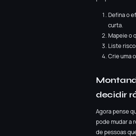
Defina o e
curta.
Mapeie o q
Liste risc
Crie uma o
Montand
decidir r
Agora pense qu
pode mudar a r
de pessoas que