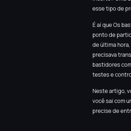
esse tipo de p
É aí que Os bas
ponto de parti
de última hora
precisava tran
bastidores com
testes e contro
Neste artigo, v
você sai com um
precise de entr