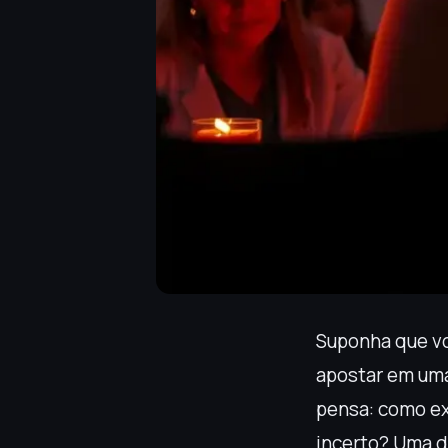
Suponha que vo
apostar em uma 
pensa: como ex
incerto? Uma d