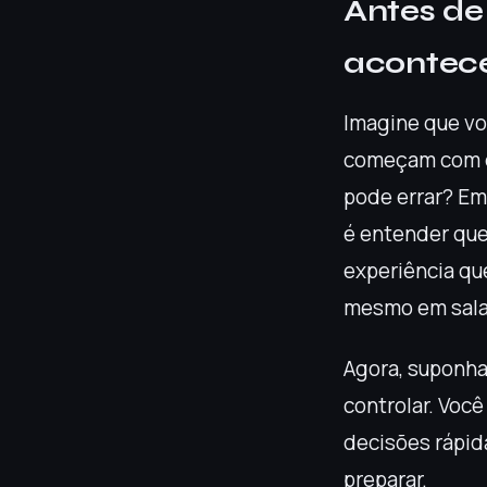
Antes de
acontec
Imagine que voc
começam com du
pode errar? Em 
é entender que 
experiência qu
mesmo em sala
Agora, suponha
controlar. Você
decisões rápid
preparar.