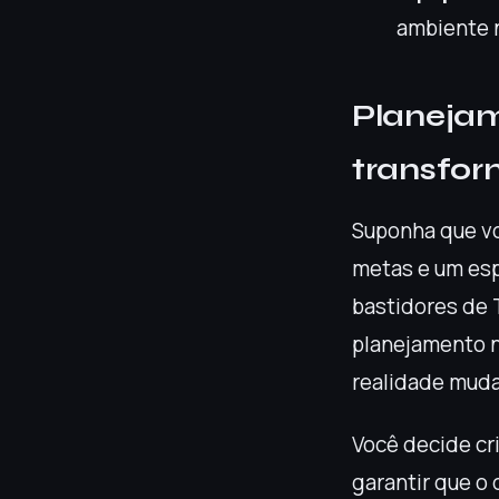
ambiente 
Planeja
transfor
Suponha que vo
metas e um es
bastidores de 
planejamento n
realidade muda
Você decide cri
garantir que o