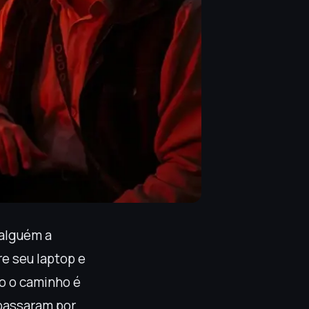
 alguém a
re seu laptop e
o o caminho é
 passaram por