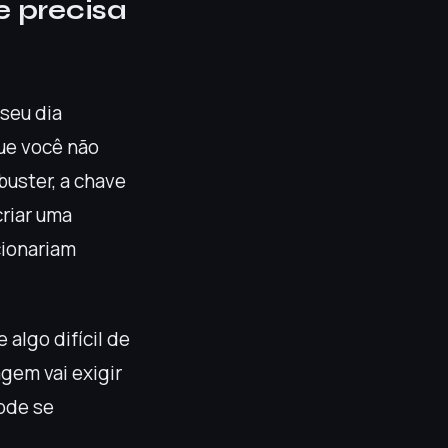
e precisa
 seu dia
que você não
buster, a chave
criar uma
cionariam
algo difícil de
agem vai exigir
pode se