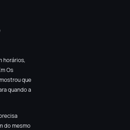
ê
 horários,
Em Os
o mostrou que
ara quando a
precisa
dem do mesmo