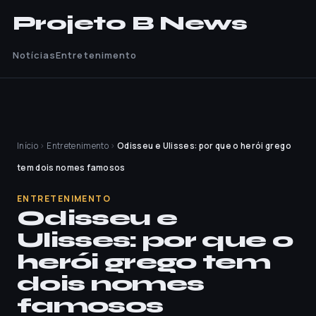
Projeto B News
Notícias
Entretenimento
Início
›
Entretenimento
›
Odisseu e Ulisses: por que o herói grego
tem dois nomes famosos
ENTRETENIMENTO
Odisseu e
Ulisses: por que o
herói grego tem
dois nomes
famosos