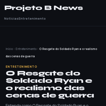
Projeto B News
Notícias
Entretenimento
Início
›
Entretenimento
›
O Resgate do Soldado Ryan e o realismo
das cenas de guerra
ENTRETENIMENTO
O Resgate do
Soldado Ryan e
o realismo das
cenas de guerra
Entenda como O Resgate do Soldado Ryan e o