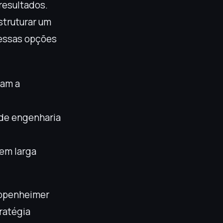
resultados.
struturar um
 essas opções
am a
de engenharia
em larga
Oppenheimer
tratégia