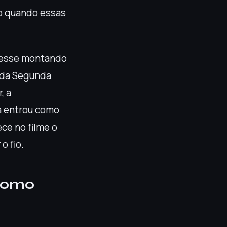
do quando essas
ivesse montando
s da Segunda
, a
a entrou como
ece no filme o
o fio.
 como