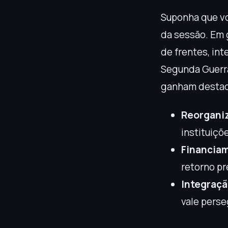
Suponha que vo
da sessão. Em 
de frentes, in
Segunda Guerra
ganham desta
Reorganiz
instituiçõ
Financia
retorno pr
Integraçã
vale perse