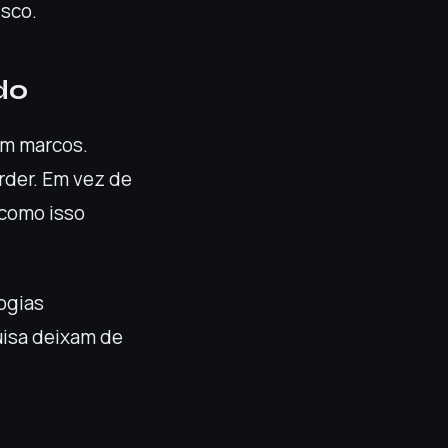
isco.
do
em marcos.
rder. Em vez de
 como isso
ogias
uisa deixam de