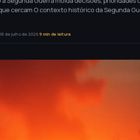
a Segunda Guerra molda decisões, prioridades ci
o que cercam O contexto histórico da Segunda G
08 de julho de 2026
·
9 min de leitura