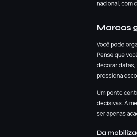
nacional, com 
Marcos g
Você pode orga
Pense que você
decorar datas,
pressiona esco
Um ponto centr
decisivas. À m
ser apenas acad
Da mobilizaç