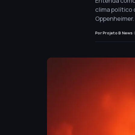
Entenda como 
clima polític
Oppenheimer.
Por Projeto B News
·