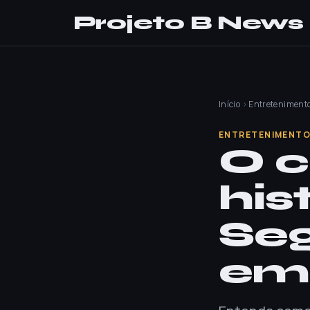
Projeto B News
Início
›
Entreteniment
ENTRETENIMENT
O c
his
Se
em