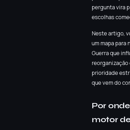
pergunta vira 
escolhas começ
Neste artigo, 
um mapa para n
Guerra que infl
reorganização 
prioridade estr
que vem do con
Por ond
motor de