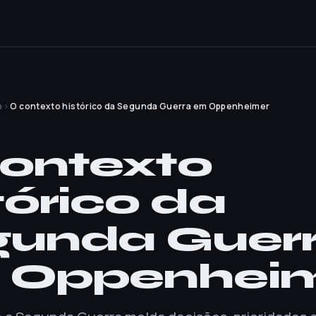
o
›
O contexto histórico da Segunda Guerra em Oppenheimer
O
ontexto
tórico da
gunda Guer
 Oppenhei