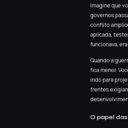
Imagine que vo
governos passa
conflito ampli
aplicada, test
funcionava, er
Quando a guerra
fica menor. Vo
indo para proj
frentes exigia
desenvolvimen
O papel das