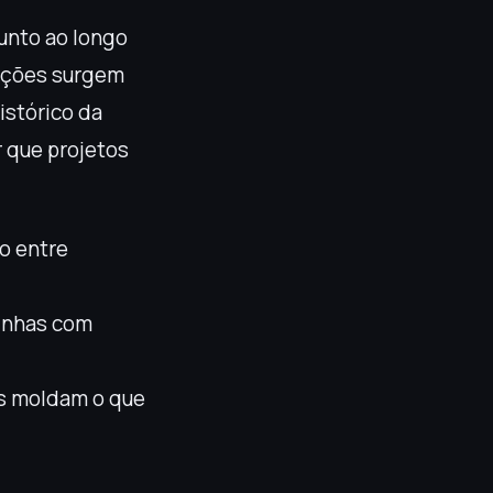
unto ao longo
mações surgem
istórico da
 que projetos
o entre
linhas com
s moldam o que