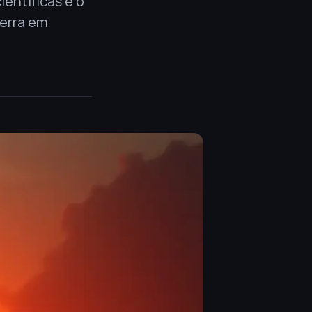
entíficas e o
uerra em