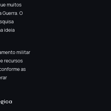
que muitos
a Guerra. O
squisa
a ideia
jamento militar
 e recursos
 conforme as
erar
ógica