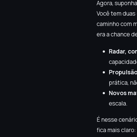
Agora, suponha
Você tem duas 
caminho com me
era a chance 
Radar, c
capacidade
Propulsão
prática, nã
Novos mat
escala.
É nesse cenári
fica mais claro