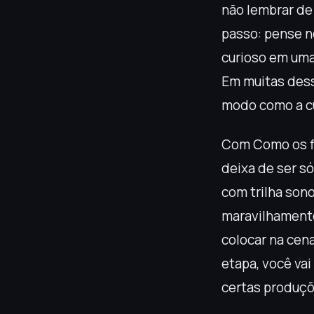
não lembrar de
passo: pense n
curioso em uma
Em muitas dessa
modo como a cu
Com Como os fi
deixa de ser s
com trilha sono
maravilhamento 
colocar na cena
etapa, você va
certas produçõe