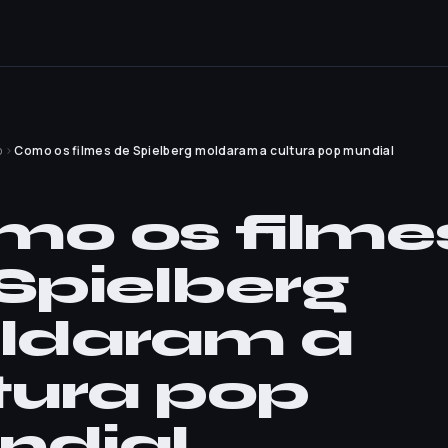
o
›
Como os filmes de Spielberg moldaram a cultura pop mundial
O
o os filme
Spielberg
ldaram a
tura pop
ndial