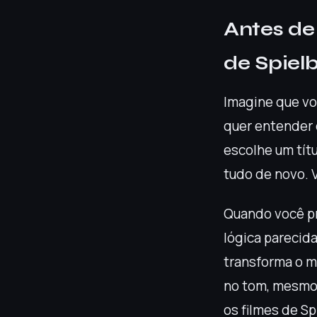
Antes de
de Spiel
Imagine que vo
quer entender o
escolhe um títu
tudo de novo. 
Quando você pr
lógica parecid
transforma o m
no tom, mesmo 
os filmes de S