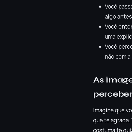
Você passa
algo antes
Você ente
uma explic
Você perce
não com a 
As image
perceber
Imagine que voc
que te agrada.
costuma te gui