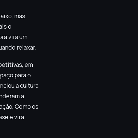
aixo, mas
ais o
ra vira um
uando relaxar.
etitivas, em
paço para o
nciou a cultura
renderam a
vação, Como os
ase e vira