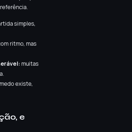
referência.
tida simples,
com ritmo, mas
nerável:
muitas
a.
medo existe,
ção, e