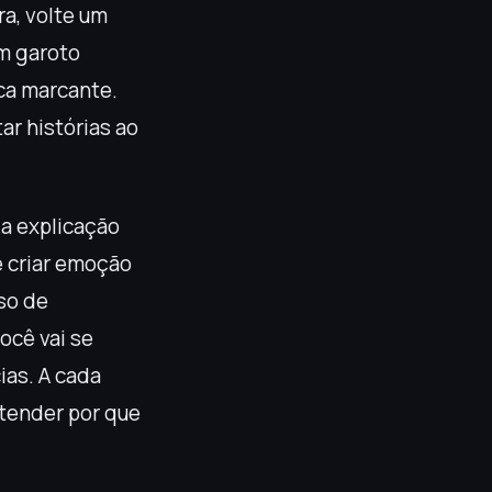
a, volte um
m garoto
ca marcante.
ar histórias ao
 a explicação
e criar emoção
uso de
ocê vai se
ias. A cada
ntender por que