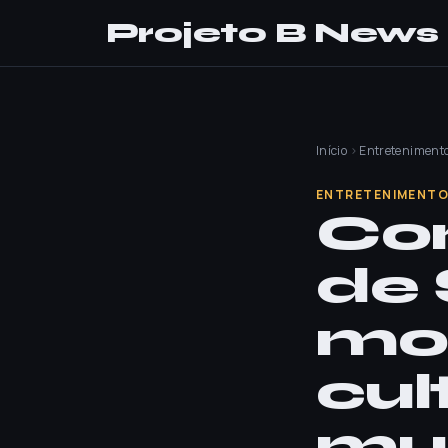
Projeto B News
Início
›
Entreteniment
ENTRETENIMENT
Com
de 
mo
cul
mu