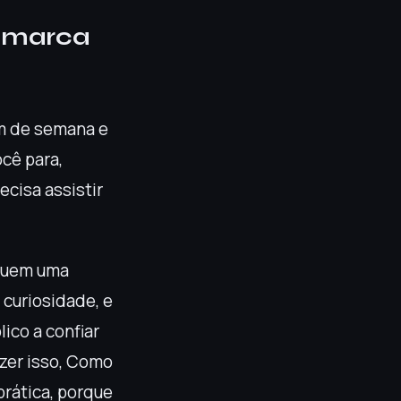
a marca
im de semana e
cê para,
ecisa assistir
eguem uma
 curiosidade, e
ico a confiar
zer isso, Como
prática, porque