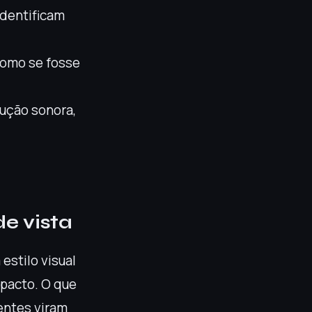
identificam
como se fosse
ução sonora,
e vista
estilo visual
mpacto. O que
entes viram