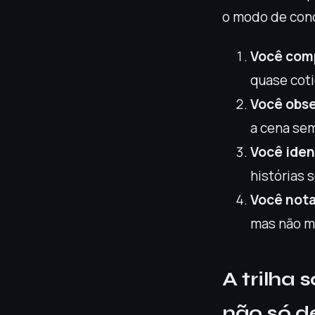
o modo de cond
Você comp
quase coti
Você obse
a cena sem
Você iden
histórias 
Você nota
mas não ma
A trilha
não só 