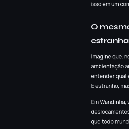
isso em um com
O mesmo 
estranha
Imagine que, n
ambientação an
entender qual 
É estranho, mas
Em Wandinha, 
deslocamentos s
que todo mundo