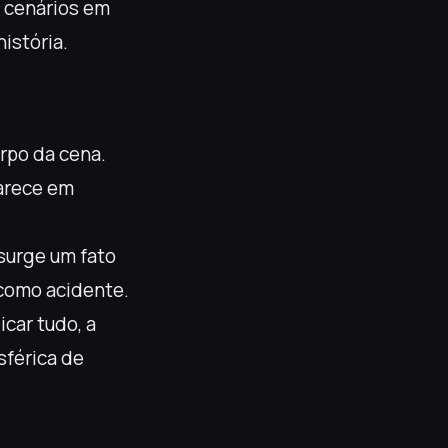
a cenários em
istória.
rpo da cena.
arece em
surge um fato
 como acidente.
icar tudo, a
sférica de