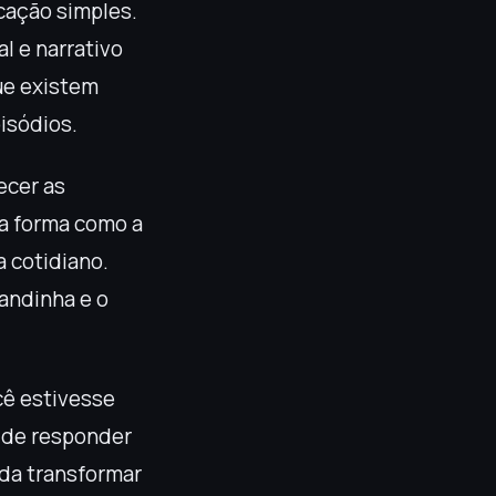
cação simples.
l e narrativo
ue existem
isódios.
ecer as
 a forma como a
a cotidiano.
Wandinha e o
cê estivesse
a de responder
nda transformar