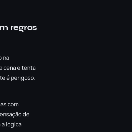
m regras
o na
a cena e tenta
te é perigoso.
mas com
 sensação de
 a lógica