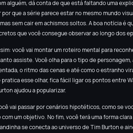
m alguém, dá conta de que está faltando uma expli
r por que a série parece estar no mesmo mundo visua
 mas sem cair em achismos soltos. A boa notícia é q
cretos que você consegue observar ao longo dos ep
sim: você vai montar um roteiro mental para reconh
nto assiste. Você olha para o tipo de personagem,
entada, o ritmo das cenas e até como o estranho vir
ratica esse olhar, fica fácil ligar os pontos entre 
rton ajudou a popularizar.
ocê vai passar por cenários hipotéticos, como se vo
e com um objetivo. No fim, você terá uma forma clar
andinha se conecta ao universo de Tim Burton e ai