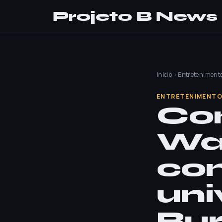
Projeto B News
Início
›
Entreteniment
ENTRETENIMENT
Com
Wa
co
uni
Bur