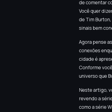
de comentar co
Você quer dize
de Tim Burton,
sinais bem con
Agora pense as
conexões enqua
cidade é apres
Conforme você p
universo que Bu
Neste artigo, v
revendo a séri
como a série W