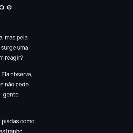
o e
a, mas pela
o surge uma
m reagir?
Ela observa,
ue não pede
: gente
.
ê piadas como
 estranho