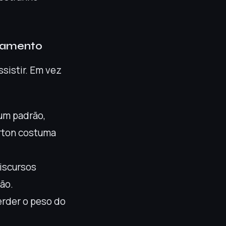
tamento
ssistir. Em vez
um padrão,
urton costuma
discursos
ão.
erder o peso do