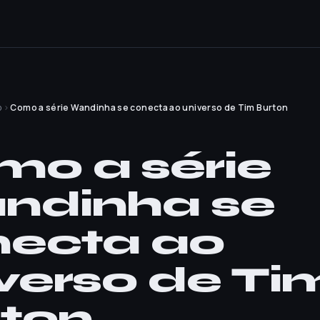
o
›
Como a série Wandinha se conecta ao universo de Tim Burton
O
o a série
ndinha se
necta ao
verso de Ti
ton